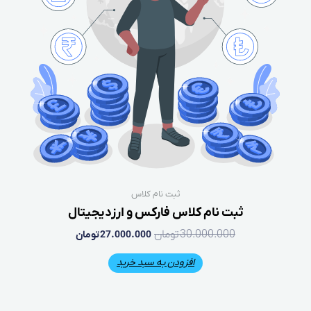
لاس
س و ارزدیجیتال
27.000.00
تومان
بد خرید