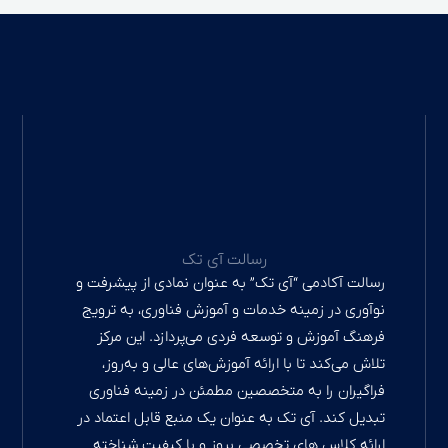
W
T
I
 تک
اطلاعات
تماس
ان نمادی از پیشرفت و
n
h
e
تلفن تماس:
زش فناوری، به ترویج
989231379456+
‌پردازد. این مرکز
a
s
l
های عالی و به‌روز،
ایمیل:
e
t
t
ئن در زمینه فناوری
aitechmodir@gmail.com
ک منبع قابل اعتماد در
و با کیفیت شناخته