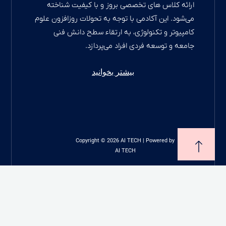
g
a
s
و با کیفیت شناخته
ه تحولات روزافزون علوم
g
a
r
قاء سطح دانش فنی
p
a
r
پردازد.
m
p
a
انید
m
Copyright ©