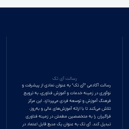
W
T
I
 تک
اطلاعات
تماس
ان نمادی از پیشرفت و
n
h
e
تلفن تماس:
زش فناوری، به ترویج
989231379456+
‌پردازد. این مرکز
a
s
l
های عالی و به‌روز،
ایمیل:
e
t
t
ئن در زمینه فناوری
aitechmodir@gmail.com
ک منبع قابل اعتماد در